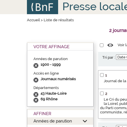
Aller
Panneau de gestion des cookies
Presse local
au
contenu
principal
Accueil
>
Liste de résultats
2 journ
Voir 
VOTRE AFFINAGE
Tri par :
Années de parution
1900 - 1999
Accès en ligne
1
Journaux numérisés
Journal de la
Départements
43 Haute-Loire
2
69 Rhône
Le Cri du peu
la Loire], pu
du Parti commun
communiste, rég
AFFINER
Années de parution