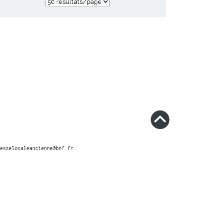
esselocaleancienne@bnf.fr