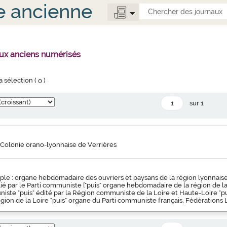
e ancienne
aux anciens numérisés
la sélection (
0
)
sur 1
 Colonie orano-lyonnaise de Verrières
ple : organe hebdomadaire des ouvriers et paysans de la région lyonnaise 
blié par le Parti communiste ["puis" organe hebdomadaire de la région de l
iste "puis" édité par la Région communiste de la Loire et Haute-Loire "pu
ion de la Loire "puis" organe du Parti communiste français, Fédérations 