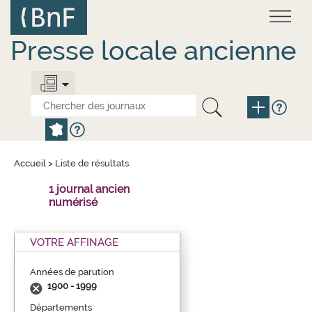
Aller
Panneau de gestion des cookies
au
contenu
principal
Presse locale ancienne
Accueil
>
Liste de résultats
1 journal ancien
numérisé
VOTRE AFFINAGE
Années de parution
1900 - 1999
Départements