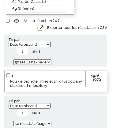
62 Pas-de-Calais (1)
69 Rhône (1)
Voir la sélection (
0
)
Exporter tous les résultats en CSV
Tri par :
sur 1
1
1926-
1979
Polskie pacholę : miesięcznik ilustrowany
dla dzieci l młodzleży
Tri par :
sur 1