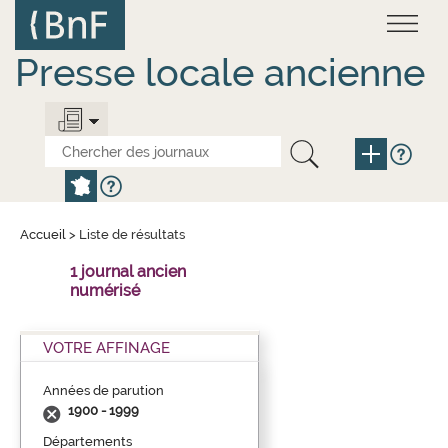
Aller
Panneau de gestion des cookies
au
contenu
principal
Presse locale ancienne
Accueil
>
Liste de résultats
1 journal ancien
numérisé
VOTRE AFFINAGE
Années de parution
1900 - 1999
Départements