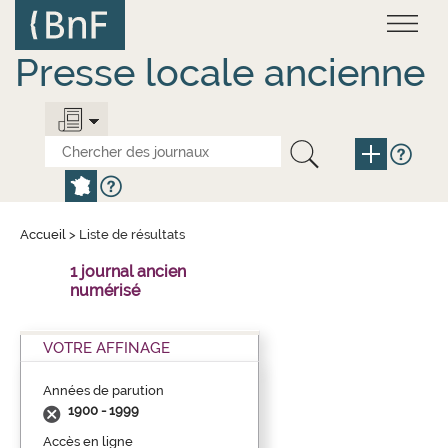
Aller
Panneau de gestion des cookies
au
contenu
principal
Presse locale ancienne
Accueil
>
Liste de résultats
1 journal ancien
numérisé
VOTRE AFFINAGE
Années de parution
1900 - 1999
Accès en ligne