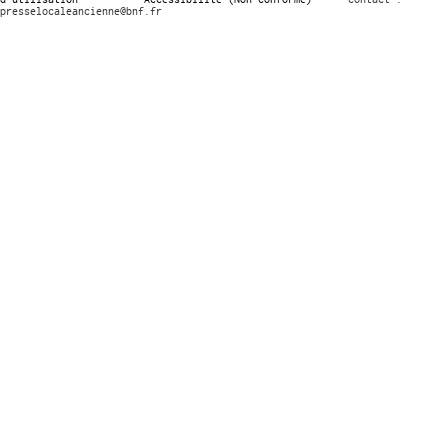
presselocaleancienne@bnf.fr