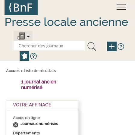
Aller
Panneau de gestion des cookies
au
contenu
principal
Presse locale ancienne
Accueil
>
Liste de résultats
1 journal ancien
numérisé
VOTRE AFFINAGE
Accès en ligne
Journaux numérisés
Départements