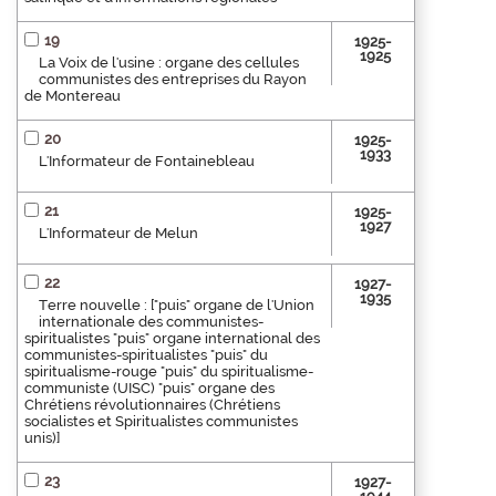
19
1925-
1925
La Voix de l'usine : organe des cellules
communistes des entreprises du Rayon
de Montereau
20
1925-
1933
L'Informateur de Fontainebleau
21
1925-
1927
L'Informateur de Melun
22
1927-
1935
Terre nouvelle : ["puis" organe de l'Union
internationale des communistes-
spiritualistes "puis" organe international des
communistes-spiritualistes "puis" du
spiritualisme-rouge "puis" du spiritualisme-
communiste (UISC) "puis" organe des
Chrétiens révolutionnaires (Chrétiens
socialistes et Spiritualistes communistes
unis)]
23
1927-