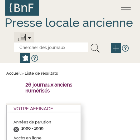
Aller
Panneau de gestion des cookies
au
contenu
principal
Presse locale ancienne
Accueil
>
Liste de résultats
26 journaux anciens
numérisés
VOTRE AFFINAGE
Années de parution
1900 - 1999
Accès en ligne