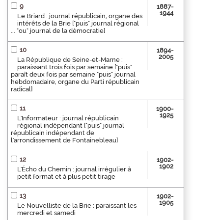
9
1887-
1944
Le Briard : journal républicain, organe des
intérêts de la Brie ["puis" journal régional
... "ou" journal de la démocratie]
10
1894-
2005
La République de Seine-et-Marne :
paraissant trois fois par semaine ["puis"
paraît deux fois par semaine "puis" journal
hebdomadaire, organe du Parti républicain
radical]
11
1900-
1925
L'Informateur : journal républicain
régional indépendant ["puis" journal
républicain indépendant de
l'arrondissement de Fontainebleau]
12
1902-
1902
L'Écho du Chemin : journal irrégulier à
petit format et à plus petit tirage
13
1902-
1905
Le Nouvelliste de la Brie : paraissant les
mercredi et samedi