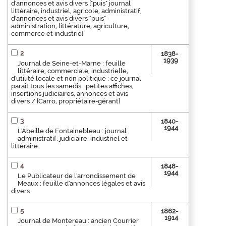
d'annonces et avis divers ["puis" journal
littéraire, industriel, agricole, administratif,
d'annonces et avis divers "puis"
administration, littérature, agriculture,
commerce et industrie]
2
1838-
1939
Journal de Seine-et-Marne : feuille
littéraire, commerciale, industrielle,
d'utilité locale et non politique : ce journal
paraît tous les samedis : petites affiches,
insertions judiciaires, annonces et avis
divers / [Carro, propriétaire-gérant]
3
1840-
1944
L'Abeille de Fontainebleau : journal
administratif, judiciaire, industriel et
littéraire
4
1848-
1944
Le Publicateur de l'arrondissement de
Meaux : feuille d'annonces légales et avis
divers
5
1862-
1914
Journal de Montereau : ancien Courrier