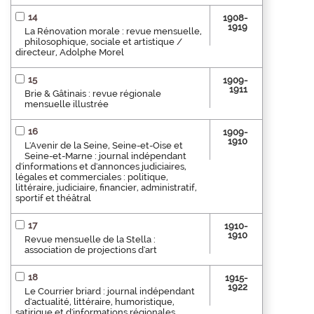
14
1908-
1919
La Rénovation morale : revue mensuelle,
philosophique, sociale et artistique /
directeur, Adolphe Morel
15
1909-
1911
Brie & Gâtinais : revue régionale
mensuelle illustrée
16
1909-
1910
L'Avenir de la Seine, Seine-et-Oise et
Seine-et-Marne : journal indépendant
d'informations et d'annonces judiciaires,
légales et commerciales : politique,
littéraire, judiciaire, financier, administratif,
sportif et théâtral
17
1910-
1910
Revue mensuelle de la Stella :
association de projections d'art
18
1915-
1922
Le Courrier briard : journal indépendant
d'actualité, littéraire, humoristique,
satirique et d'informations régionales