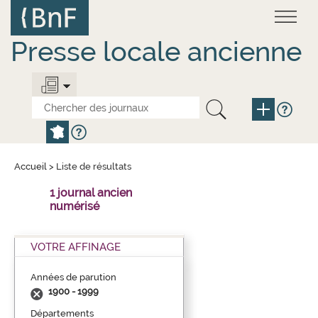
Aller
Panneau de gestion des cookies
au
contenu
principal
Presse locale ancienne
Accueil
>
Liste de résultats
1 journal ancien
numérisé
VOTRE AFFINAGE
Années de parution
1900 - 1999
Départements