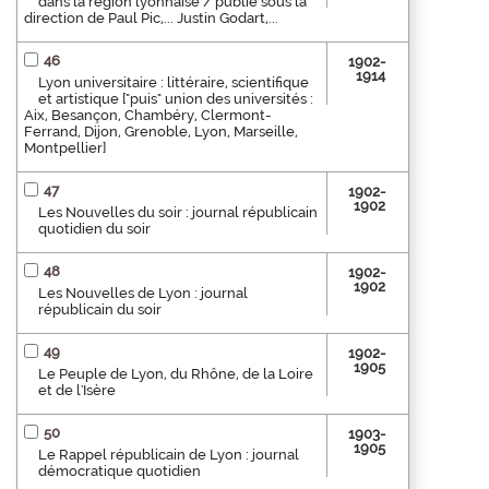
dans la région lyonnaise / publié sous la
direction de Paul Pic,... Justin Godart,...
46
1902-
1914
Lyon universitaire : littéraire, scientifique
et artistique ["puis" union des universités :
Aix, Besançon, Chambéry, Clermont-
Ferrand, Dijon, Grenoble, Lyon, Marseille,
Montpellier]
47
1902-
1902
Les Nouvelles du soir : journal républicain
quotidien du soir
48
1902-
1902
Les Nouvelles de Lyon : journal
républicain du soir
49
1902-
1905
Le Peuple de Lyon, du Rhône, de la Loire
et de l'Isère
50
1903-
1905
Le Rappel républicain de Lyon : journal
démocratique quotidien