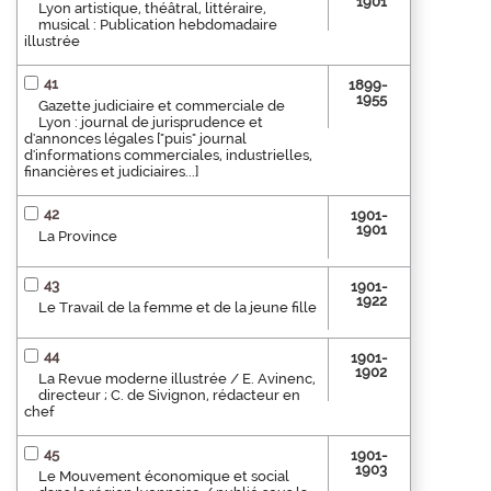
1901
Lyon artistique, théâtral, littéraire,
musical : Publication hebdomadaire
illustrée
41
1899-
1955
Gazette judiciaire et commerciale de
Lyon : journal de jurisprudence et
d'annonces légales ["puis" journal
d'informations commerciales, industrielles,
financières et judiciaires...]
42
1901-
1901
La Province
43
1901-
1922
Le Travail de la femme et de la jeune fille
44
1901-
1902
La Revue moderne illustrée / E. Avinenc,
directeur ; C. de Sivignon, rédacteur en
chef
45
1901-
1903
Le Mouvement économique et social