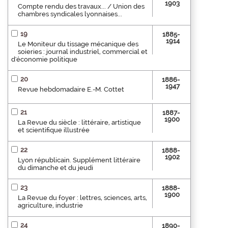
1903
Compte rendu des travaux... / Union des
chambres syndicales lyonnaises...
19
1885-
1914
Le Moniteur du tissage mécanique des
soieries : journal industriel, commercial et
d'économie politique
20
1886-
1947
Revue hebdomadaire E.-M. Cottet
21
1887-
1900
La Revue du siècle : littéraire, artistique
et scientifique illustrée
22
1888-
1902
Lyon républicain. Supplément littéraire
du dimanche et du jeudi
23
1888-
1900
La Revue du foyer : lettres, sciences, arts,
agriculture, industrie
24
1890-