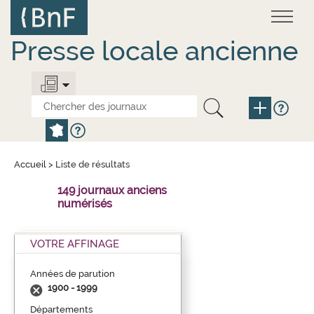
Aller
Panneau de gestion des cookies
au
contenu
principal
Presse locale ancienne
Accueil
>
Liste de résultats
149 journaux anciens
numérisés
VOTRE AFFINAGE
Années de parution
1900 - 1999
Départements