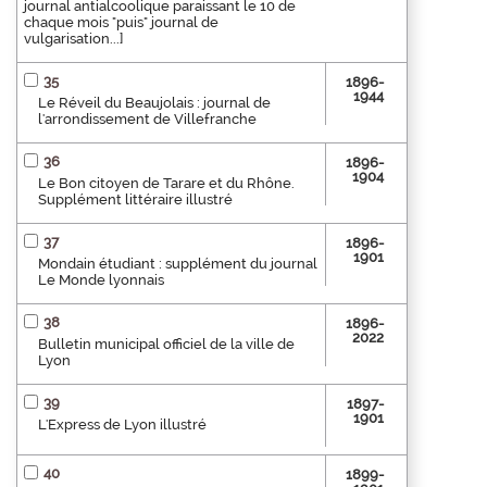
journal antialcoolique paraissant le 10 de
chaque mois "puis" journal de
vulgarisation...]
35
1896-
1944
Le Réveil du Beaujolais : journal de
l'arrondissement de Villefranche
36
1896-
1904
Le Bon citoyen de Tarare et du Rhône.
Supplément littéraire illustré
37
1896-
1901
Mondain étudiant : supplément du journal
Le Monde lyonnais
38
1896-
2022
Bulletin municipal officiel de la ville de
Lyon
39
1897-
1901
L'Express de Lyon illustré
40
1899-