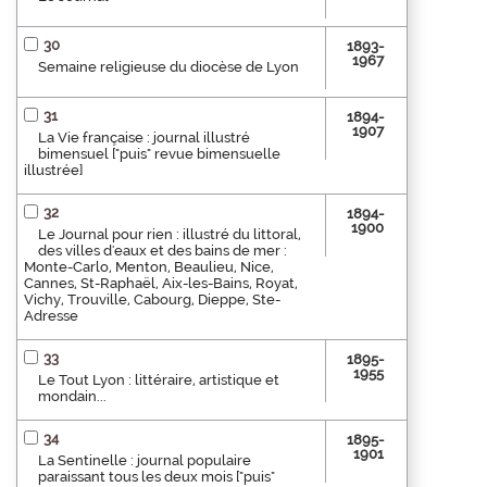
30
1893-
1967
Semaine religieuse du diocèse de Lyon
31
1894-
1907
La Vie française : journal illustré
bimensuel ["puis" revue bimensuelle
illustrée]
32
1894-
1900
Le Journal pour rien : illustré du littoral,
des villes d'eaux et des bains de mer :
Monte-Carlo, Menton, Beaulieu, Nice,
Cannes, St-Raphaël, Aix-les-Bains, Royat,
Vichy, Trouville, Cabourg, Dieppe, Ste-
Adresse
33
1895-
1955
Le Tout Lyon : littéraire, artistique et
mondain...
34
1895-
1901
La Sentinelle : journal populaire
paraissant tous les deux mois ["puis"