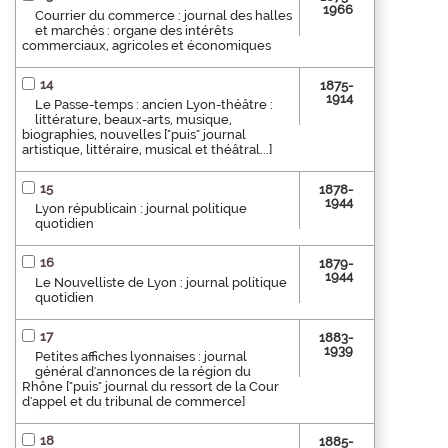
1966
Courrier du commerce : journal des halles
et marchés : organe des intérêts
commerciaux, agricoles et économiques
14
1875-
1914
Le Passe-temps : ancien Lyon-théâtre :
littérature, beaux-arts, musique,
biographies, nouvelles ["puis" journal
artistique, littéraire, musical et théâtral...]
15
1878-
1944
Lyon républicain : journal politique
quotidien
16
1879-
1944
Le Nouvelliste de Lyon : journal politique
quotidien
17
1883-
1939
Petites affiches lyonnaises : journal
général d'annonces de la région du
Rhône ["puis" journal du ressort de la Cour
d'appel et du tribunal de commerce]
18
1885-