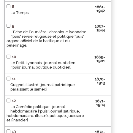
8
1861-
1942
Le Temps
9
1863-
1944
L'Écho de Fourvière : chronique lyonnaise
["puis" revue religieuse et politique "puis"
organe officiel de la basilique et du
pèlerinage]
10
1869-
1901
Le Petit Lyonnais : journal quotidien
["puis" journal politique quotidien]
11
1870-
1913
Guignol illustré : journal patriotique
paraissant le samedi
12
1871-
1904
La Comédie politique : journal
hebdomadaire ["puis" journal satirique,
hebdomadaire, illustré, politique, judiciaire
et financier]
13
1875-