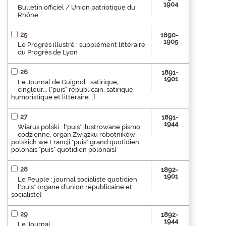
1904
Bulletin officiel / Union patriotique du
Rhône
25
1890-
1905
Le Progrès illustré : supplément littéraire
du Progrès de Lyon
26
1891-
1901
Le Journal de Guignol : satirique,
cingleur... ["puis" républicain, satirique,
humoristique et littéraire...]
27
1891-
1944
Wiarus polski : ["puis" ilustrowane pismo
codzienne, organ Związku robotników
polskich we Francji "puis" grand quotidien
polonais "puis" quotidien polonais]
28
1892-
1901
Le Peuple : journal socialiste quotidien
["puis" organe d'union républicaine et
socialiste]
29
1892-
1944
Le Journal