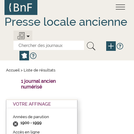
Aller
Panneau de gestion des cookies
au
contenu
principal
Presse locale ancienne
Accueil
>
Liste de résultats
1 journal ancien
numérisé
VOTRE AFFINAGE
Années de parution
1900 - 1999
Accès en ligne