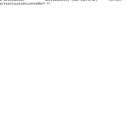
presselocaleancienne@bnf.fr