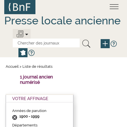
Aller
Panneau de gestion des cookies
au
contenu
principal
Presse locale ancienne
Accueil
>
Liste de résultats
1 journal ancien
numérisé
VOTRE AFFINAGE
Années de parution
1900 - 1999
Départements