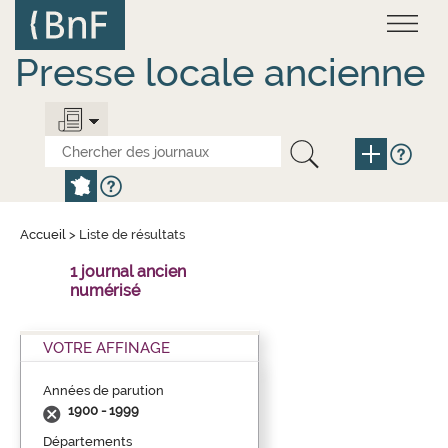
Aller
Panneau de gestion des cookies
au
contenu
principal
Presse locale ancienne
Accueil
>
Liste de résultats
1 journal ancien
numérisé
VOTRE AFFINAGE
Années de parution
1900 - 1999
Départements