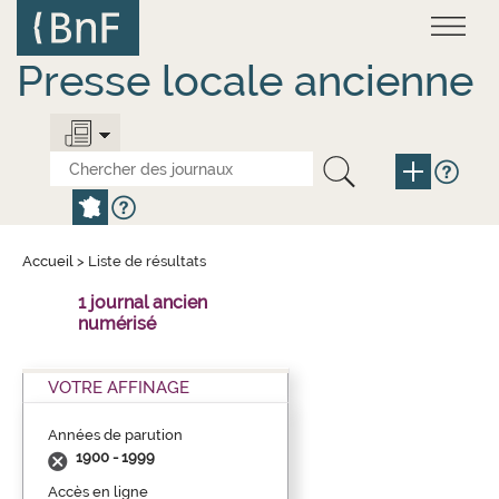
Aller
Panneau de gestion des cookies
au
contenu
principal
Presse locale ancienne
Accueil
>
Liste de résultats
1 journal ancien
numérisé
VOTRE AFFINAGE
Années de parution
1900 - 1999
Accès en ligne