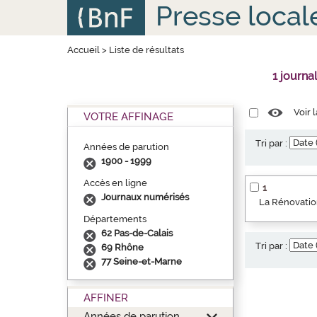
Aller
Panneau de gestion des cookies
Presse local
au
contenu
principal
Accueil
>
Liste de résultats
1 journa
Voir 
VOTRE AFFINAGE
Tri par :
Années de parution
1900 - 1999
Accès en ligne
1
Journaux numérisés
La Rénovation
Départements
62 Pas-de-Calais
Tri par :
69 Rhône
77 Seine-et-Marne
AFFINER
Années de parution