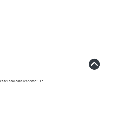
esselocaleancienne@bnf.fr