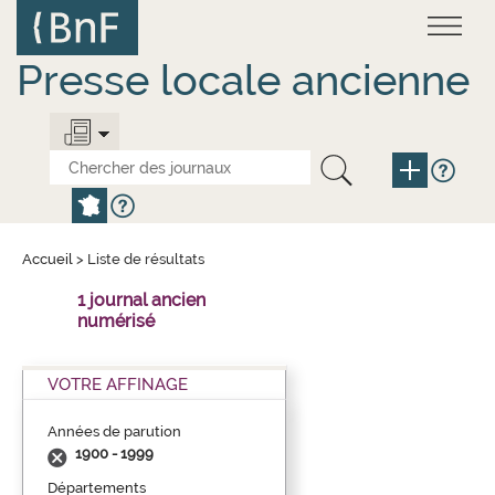
Aller
Panneau de gestion des cookies
au
contenu
principal
Presse locale ancienne
Accueil
>
Liste de résultats
1 journal ancien
numérisé
VOTRE AFFINAGE
Années de parution
1900 - 1999
Départements