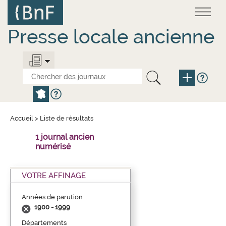
Aller
Panneau de gestion des cookies
au
contenu
principal
Presse locale ancienne
Accueil
>
Liste de résultats
1 journal ancien
numérisé
VOTRE AFFINAGE
Années de parution
1900 - 1999
Départements