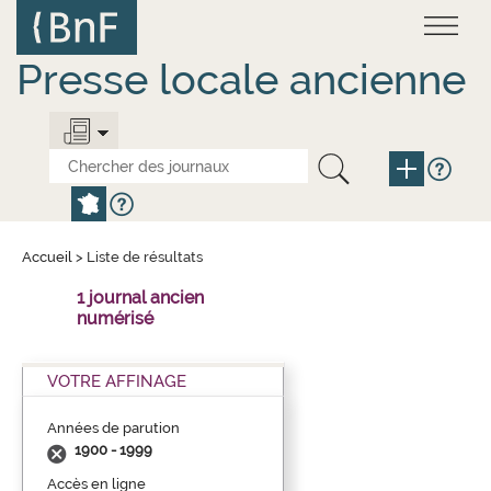
Aller
Panneau de gestion des cookies
au
contenu
principal
Presse locale ancienne
Accueil
>
Liste de résultats
1 journal ancien
numérisé
VOTRE AFFINAGE
Années de parution
1900 - 1999
Accès en ligne