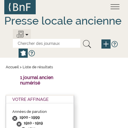
Aller
Panneau de gestion des cookies
au
contenu
principal
Presse locale ancienne
Accueil
>
Liste de résultats
1 journal ancien
numérisé
VOTRE AFFINAGE
Années de parution
1900 - 1999
1910 - 1919