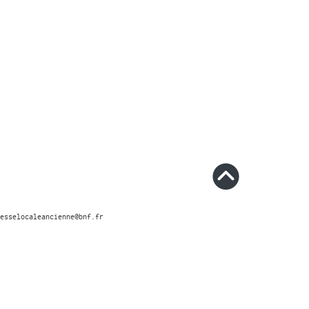
esselocaleancienne@bnf.fr