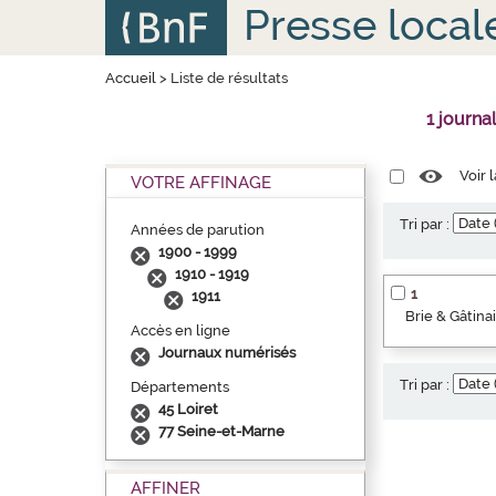
Aller
Panneau de gestion des cookies
Presse local
au
contenu
principal
Accueil
>
Liste de résultats
1 journa
Voir 
VOTRE AFFINAGE
Tri par :
Années de parution
1900 - 1999
1910 - 1919
1
1911
Brie & Gâtina
Accès en ligne
Journaux numérisés
Tri par :
Départements
45 Loiret
77 Seine-et-Marne
AFFINER