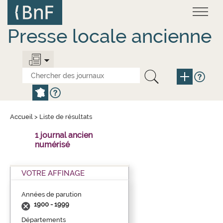
Aller
Panneau de gestion des cookies
au
contenu
principal
Presse locale ancienne
Accueil
>
Liste de résultats
1 journal ancien
numérisé
VOTRE AFFINAGE
Années de parution
1900 - 1999
Départements