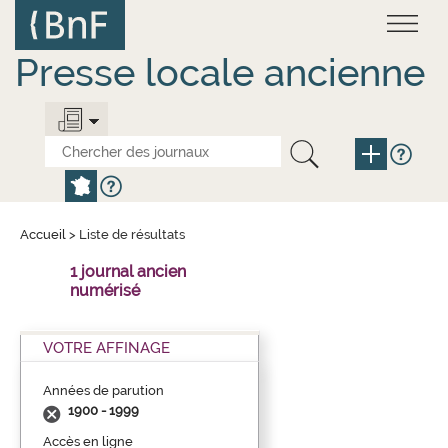
Aller
Panneau de gestion des cookies
au
contenu
principal
Presse locale ancienne
Accueil
>
Liste de résultats
1 journal ancien
numérisé
VOTRE AFFINAGE
Années de parution
1900 - 1999
Accès en ligne