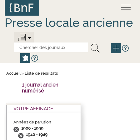
Aller
Panneau de gestion des cookies
au
contenu
principal
Presse locale ancienne
Accueil
>
Liste de résultats
1 journal ancien
numérisé
VOTRE AFFINAGE
Années de parution
1900 - 1999
1940 - 1949