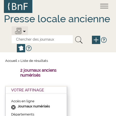
Aller
Panneau de gestion des cookies
au
contenu
principal
Presse locale ancienne
Accueil
>
Liste de résultats
2 journaux anciens
numérisés
VOTRE AFFINAGE
Accès en ligne
Journaux numérisés
Départements