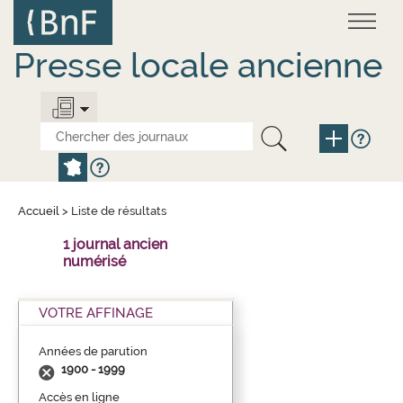
Aller
Panneau de gestion des cookies
au
contenu
principal
Presse locale ancienne
Accueil
>
Liste de résultats
1 journal ancien
numérisé
VOTRE AFFINAGE
Années de parution
1900 - 1999
Accès en ligne