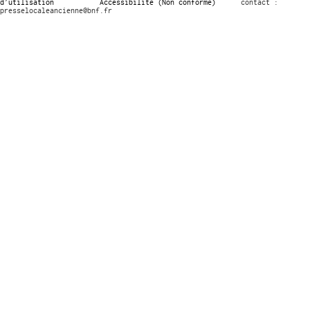
d’utilisation
Accessibilité (Non conforme)
contact :
presselocaleancienne@bnf.fr