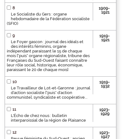
8
1909-
1921
Le Socialiste du Gers : organe
hebdomadaire de la Fédération socialiste
(SFIO)
9
1919-
1921
Le Foyer gascon : journal des idéals et
des intérêts féminins, organe
indépendant paraissant le 15 de chaque
mois ["puis" organe régionaliste, tribune des
Françaises du Sud-Ouest faisant connaître
leur rôle social, historique, économique,
paraissant le 20 de chaque mois]
10
1919-
1932
Le Travailleur de Lot-et-Garonne : journal
d'action socialiste ["puis" d'action
communiste], syndicaliste et coopérative...
11
1923-
1929
L'Écho de chez nous : bulletin
interparoissial de la région de Plaisance
12
1923-
1927
Revue féministe du Sud-Ouest : ancien