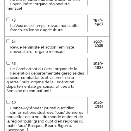
Foyer libéré : organe régionaliste
mensuel
13
1926-
1927
La Voix des champs : revue mensuelle
franco-italienne d'agriculture
14
1927-
1928
Revue féministe et action féministe
universitaire : organe mensuel
15
1929-
1937
Le Combattant du Gers : organe de la
Fédération départementale gersoise des
anciens combattants et victimes de la
guerre ["puis" organe de la Fédération
départementale gersoise... affiliée à la
Semaine du combattant]
16
1940-
1944
France-Pyrénées : journal quotidien
d'informations illustrées ["puis" dernières
nouvelles de la nuit du monde entier et de
la région "puis" grand quotidien régional du
matin "puis" Basques, Béarn, Bigorre,
Gascogne...]