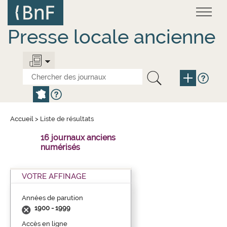
Aller
Panneau de gestion des cookies
au
contenu
principal
Presse locale ancienne
Accueil
>
Liste de résultats
16 journaux anciens
numérisés
VOTRE AFFINAGE
Années de parution
1900 - 1999
Accès en ligne