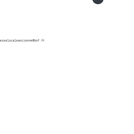
esselocaleancienne@bnf.fr