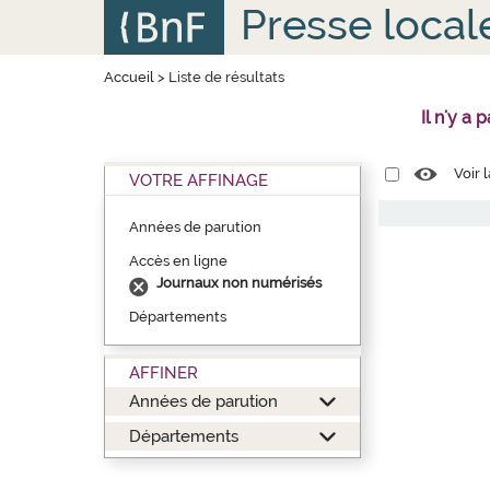
Aller
Panneau de gestion des cookies
Presse local
au
contenu
principal
Accueil
>
Liste de résultats
Il n'y a
Voir 
VOTRE AFFINAGE
Années de parution
Accès en ligne
Journaux non numérisés
Départements
AFFINER
Années de parution
Départements