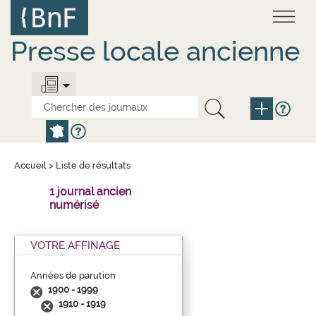
Aller
Panneau de gestion des cookies
au
contenu
principal
Presse locale ancienne
Accueil
>
Liste de résultats
1 journal ancien
numérisé
VOTRE AFFINAGE
Années de parution
1900 - 1999
1910 - 1919