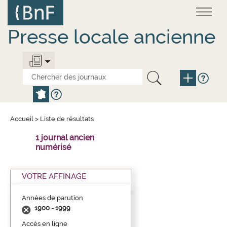
Aller
Panneau de gestion des cookies
au
contenu
principal
Presse locale ancienne
Accueil
>
Liste de résultats
1 journal ancien
numérisé
VOTRE AFFINAGE
Années de parution
1900 - 1999
Accès en ligne