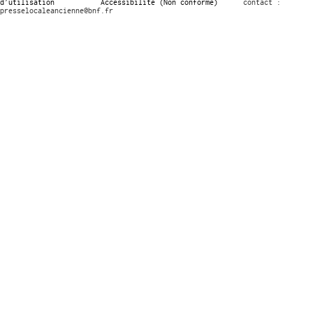
d’utilisation
Accessibilité (Non conforme)
contact :
presselocaleancienne@bnf.fr