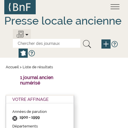
Aller
Panneau de gestion des cookies
au
contenu
principal
Presse locale ancienne
Accueil
>
Liste de résultats
1 journal ancien
numérisé
VOTRE AFFINAGE
Années de parution
1900 - 1999
Départements