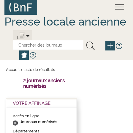
Aller
Panneau de gestion des cookies
au
contenu
principal
Presse locale ancienne
Accueil
>
Liste de résultats
2 journaux anciens
numérisés
VOTRE AFFINAGE
Accès en ligne
Journaux numérisés
Départements