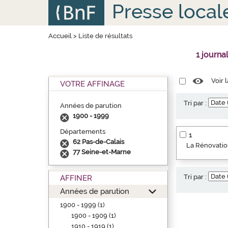
Aller
Panneau de gestion des cookies
Presse local
au
contenu
principal
Accueil
>
Liste de résultats
1 journa
Voir 
VOTRE AFFINAGE
Tri par :
Années de parution
1900 - 1999
Départements
1
62 Pas-de-Calais
La Rénovation
77 Seine-et-Marne
Tri par :
AFFINER
Années de parution
1900 - 1999 (1)
1900 - 1909 (1)
1910 - 1919 (1)