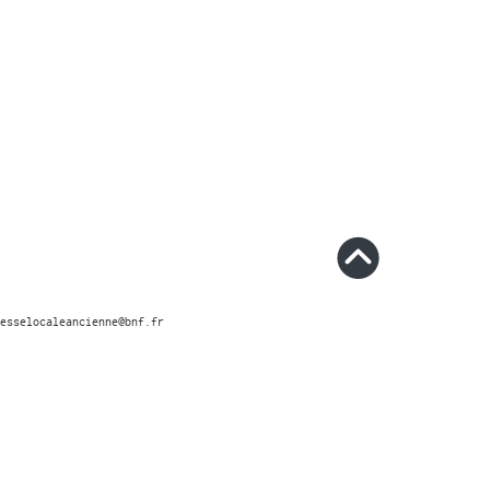
esselocaleancienne@bnf.fr