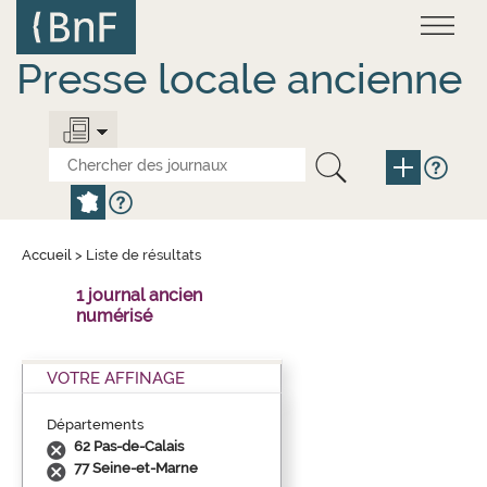
Aller
Panneau de gestion des cookies
au
contenu
principal
Presse locale ancienne
Accueil
>
Liste de résultats
1 journal ancien
numérisé
VOTRE AFFINAGE
Départements
62 Pas-de-Calais
77 Seine-et-Marne