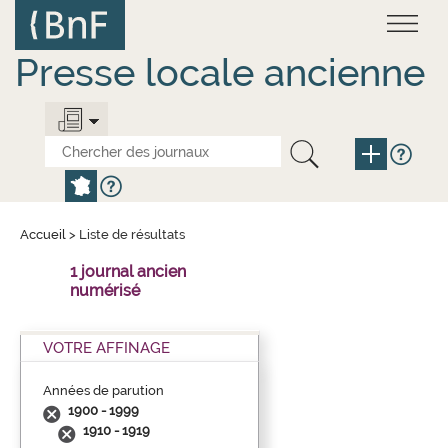
Aller
Panneau de gestion des cookies
au
contenu
principal
Presse locale ancienne
Accueil
>
Liste de résultats
1 journal ancien
numérisé
VOTRE AFFINAGE
Années de parution
1900 - 1999
1910 - 1919