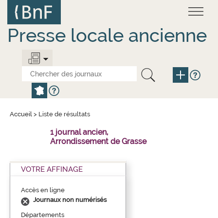
Aller
Panneau de gestion des cookies
au
contenu
principal
Presse locale ancienne
Accueil
>
Liste de résultats
1 journal ancien,
Arrondissement de Grasse
VOTRE AFFINAGE
Accès en ligne
Journaux non numérisés
Départements