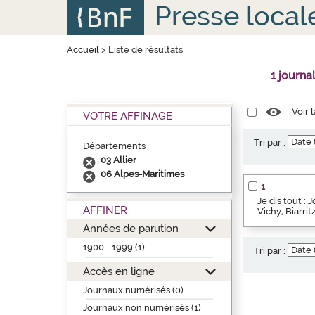
Aller
Panneau de gestion des cookies
Presse local
au
contenu
principal
Accueil
>
Liste de résultats
1 journa
Voir 
VOTRE AFFINAGE
Tri par :
Départements
03 Allier
06 Alpes-Maritimes
1
Je dis tout : 
AFFINER
Vichy, Biarri
Années de parution
1900 - 1999 (1)
Tri par :
Accès en ligne
Journaux numérisés (0)
Journaux non numérisés (1)