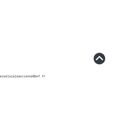
esselocaleancienne@bnf.fr