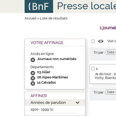
Aller
Panneau de gestion des cookies
Presse local
au
contenu
principal
Accueil
>
Liste de résultats
1 journa
Voir 
VOTRE AFFINAGE
Tri par :
Accès en ligne
Journaux non numérisés
Départements
1
03 Allier
Je dis tout : 
06 Alpes-Maritimes
Vichy, Biarri
14 Calvados
Tri par :
AFFINER
Années de parution
1900 - 1999 (1)