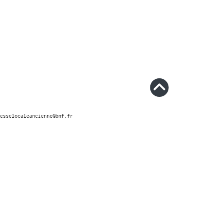
esselocaleancienne@bnf.fr