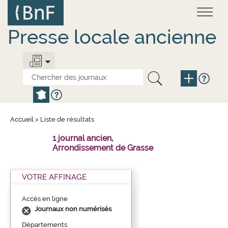
Aller
Panneau de gestion des cookies
au
contenu
principal
Presse locale ancienne
Accueil
>
Liste de résultats
1 journal ancien,
Arrondissement de Grasse
VOTRE AFFINAGE
Accès en ligne
Journaux non numérisés
Départements