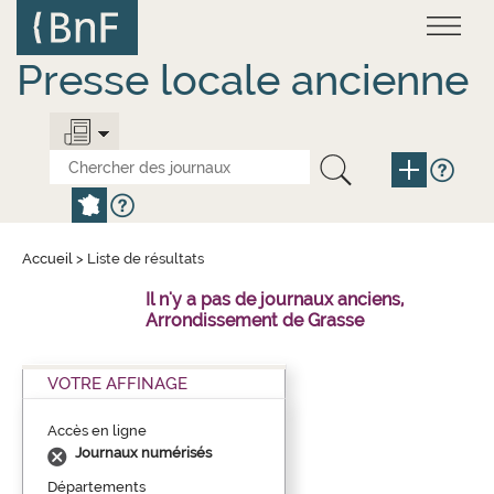
Aller
Panneau de gestion des cookies
au
contenu
principal
Presse locale ancienne
Accueil
>
Liste de résultats
Il n'y a pas de journaux anciens,
Arrondissement de Grasse
VOTRE AFFINAGE
Accès en ligne
Journaux numérisés
Départements