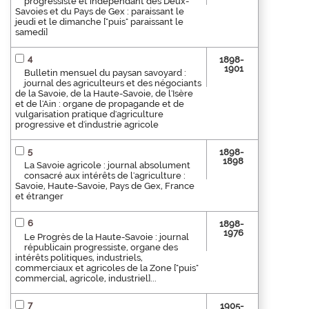
progressiste et indépendant des Deux-
Savoies et du Pays de Gex : paraissant le
jeudi et le dimanche ["puis" paraissant le
samedi]
4
1898-
1901
Bulletin mensuel du paysan savoyard :
journal des agriculteurs et des négociants
de la Savoie, de la Haute-Savoie, de l'Isère
et de l'Ain : organe de propagande et de
vulgarisation pratique d'agriculture
progressive et d'industrie agricole
5
1898-
1898
La Savoie agricole : journal absolument
consacré aux intérêts de l'agriculture :
Savoie, Haute-Savoie, Pays de Gex, France
et étranger
6
1898-
1976
Le Progrès de la Haute-Savoie : journal
républicain progressiste, organe des
intérêts politiques, industriels,
commerciaux et agricoles de la Zone ["puis"
commercial, agricole, industriel]...
7
1905-