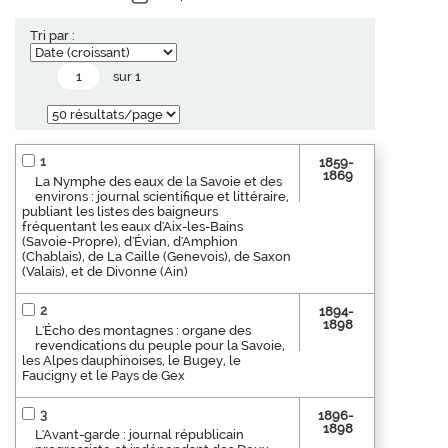
Tri par :
sur 1
1
1859-
1869
La Nymphe des eaux de la Savoie et des
environs : journal scientifique et littéraire,
publiant les listes des baigneurs
fréquentant les eaux d'Aix-les-Bains
(Savoie-Propre), d'Évian, d'Amphion
(Chablais), de La Caille (Genevois), de Saxon
(Valais), et de Divonne (Ain)
2
1894-
1898
L'Écho des montagnes : organe des
revendications du peuple pour la Savoie,
les Alpes dauphinoises, le Bugey, le
Faucigny et le Pays de Gex
3
1896-
1898
L'Avant-garde : journal républicain