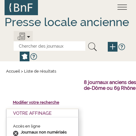
Aller
Panneau de gestion des cookies
au
contenu
principal
Presse locale ancienne
Accueil
>
Liste de résultats
8 journaux anciens des
de-Dôme ou 69 Rhône 
Modifier votre recherche
VOTRE AFFINAGE
Accès en ligne
Journaux non numérisés