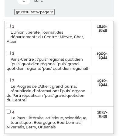
sur 1
1
1846-
1848
L'Union libérale : journal des
départements du Centre : Nièvre, Cher,
Allier
2
1909-
1944
Paris-Centre : ["puis" régional quotidien
"puis" quotidien régional "puis" grand
quotidien régional "puis" quotidien régional]
3
1910-
1944
Le Progrès de l'Allier : grand journal
républicain d'informations ["puis" organe
du Parti républicain "puis" grand quotidien
du Centre]
4
1937-
1939
Le Pays : littéraire, artistique, scientifique,
touristique : Bourgogne, Bourbonnais,
Nivernais, Berry, Orléanais