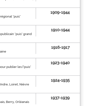
1909-1944
régional "puis"
1910-1944
républicain "puis" grand
1916-1917
maine
1923-1940
our publier les ["puis"
1924-1935
Indre, Loiret, Nièvre
1937-1939
nais, Berry, Orléanais