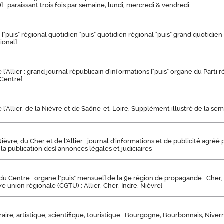
] : paraissant trois fois par semaine, lundi, mercredi & vendredi
 ["puis" régional quotidien "puis" quotidien régional "puis" grand quotidien 
ional]
l'Allier : grand journal républicain d'informations ["puis" organe du Parti 
 Centre]
 l'Allier, de la Nièvre et de Saône-et-Loire. Supplément illustré de la se
ièvre, du Cher et de l'Allier : journal d'informations et de publicité agréé p
la publication des] annonces légales et judiciaires
u Centre : organe ["puis" mensuel] de la 9e région de propagande : Cher, 
27e union régionale (CGTU) : Allier, Cher, Indre, Nièvre]
éraire, artistique, scientifique, touristique : Bourgogne, Bourbonnais, Niver