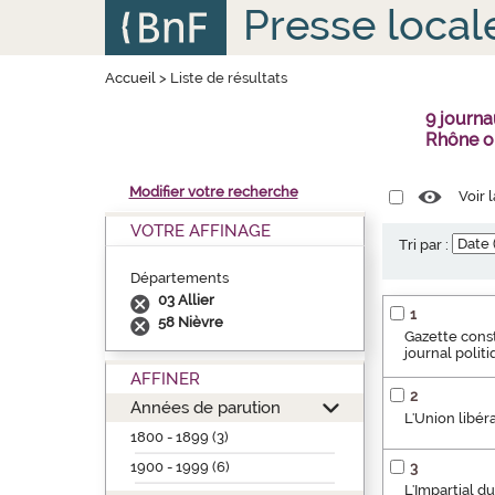
Aller
Panneau de gestion des cookies
Presse local
au
contenu
principal
Accueil
>
Liste de résultats
9 journa
Rhône o
Modifier votre recherche
Voir 
VOTRE AFFINAGE
Tri par :
Départements
03 Allier
1
58 Nièvre
Gazette consti
journal politi
AFFINER
2
Années de parution
L'Union libér
1800 - 1899 (3)
1900 - 1999 (6)
3
L'Impartial du