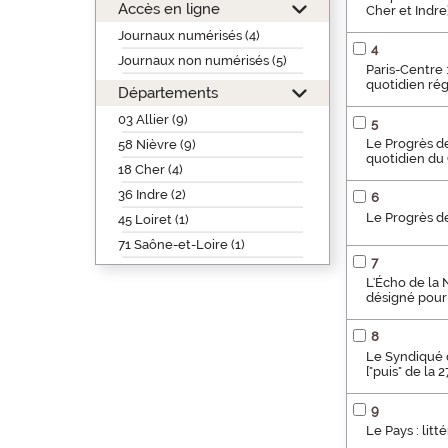
Accès en ligne
Cher et Indre)
Journaux numérisés (4)
4
Journaux non numérisés (5)
Paris-Centre :
quotidien rég
Départements
03 Allier (9)
5
Le Progrès de 
58 Nièvre (9)
quotidien du
18 Cher (4)
36 Indre (2)
6
Le Progrès de
45 Loiret (1)
71 Saône-et-Loire (1)
7
L'Écho de la N
désigné pour 
8
Le Syndiqué d
["puis" de la 
9
Le Pays : litt