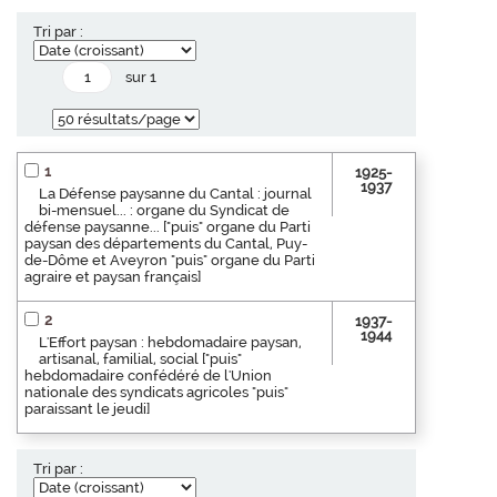
Tri par :
sur 1
1
1925-
1937
La Défense paysanne du Cantal : journal
bi-mensuel... : organe du Syndicat de
défense paysanne... ["puis" organe du Parti
paysan des départements du Cantal, Puy-
de-Dôme et Aveyron "puis" organe du Parti
agraire et paysan français]
2
1937-
1944
L'Effort paysan : hebdomadaire paysan,
artisanal, familial, social ["puis"
hebdomadaire confédéré de l'Union
nationale des syndicats agricoles "puis"
paraissant le jeudi]
Tri par :