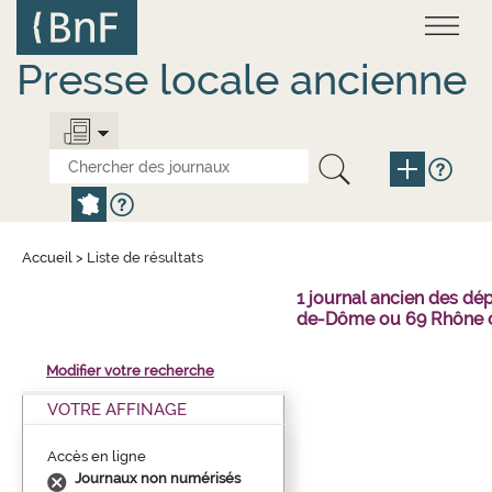
Aller
Panneau de gestion des cookies
au
contenu
principal
Presse locale ancienne
Accueil
>
Liste de résultats
1 journal ancien des dé
de-Dôme ou 69 Rhône o
Modifier votre recherche
VOTRE AFFINAGE
Accès en ligne
Journaux non numérisés