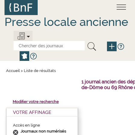
Aller
Panneau de gestion des cookies
au
contenu
principal
Presse locale ancienne
Accueil
>
Liste de résultats
1 journal ancien des dé
de-Dôme ou 69 Rhône o
Modifier votre recherche
VOTRE AFFINAGE
Accès en ligne
Journaux non numérisés