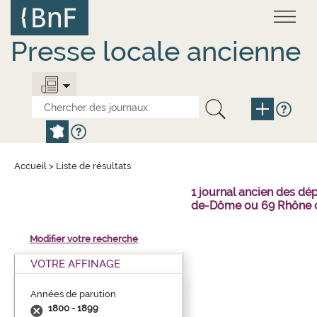
Aller
Panneau de gestion des cookies
au
contenu
principal
Presse locale ancienne
Accueil
>
Liste de résultats
1 journal ancien des dé
de-Dôme ou 69 Rhône o
Modifier votre recherche
VOTRE AFFINAGE
Années de parution
1800 - 1899