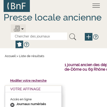
Aller
Panneau de gestion des cookies
au
contenu
principal
Presse locale ancienne
Accueil
>
Liste de résultats
1 journal ancien des dé
de-Dôme ou 69 Rhône o
Modifier votre recherche
VOTRE AFFINAGE
Accès en ligne
Journaux numérisés