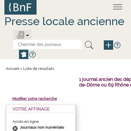
Aller
Panneau de gestion des cookies
au
contenu
principal
Presse locale ancienne
Accueil
>
Liste de résultats
1 journal ancien des dé
de-Dôme ou 69 Rhône o
Modifier votre recherche
VOTRE AFFINAGE
Accès en ligne
Journaux non numérisés