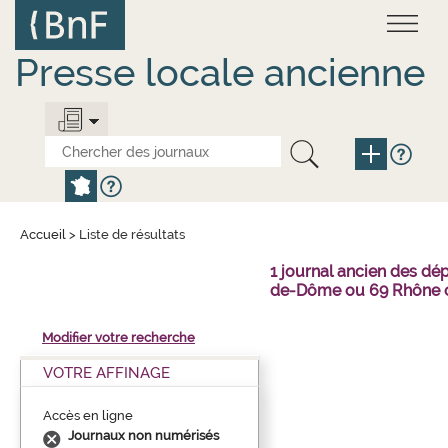
Aller
Panneau de gestion des cookies
au
contenu
principal
Presse locale ancienne
Accueil
>
Liste de résultats
1 journal ancien des dé
de-Dôme ou 69 Rhône o
Modifier votre recherche
VOTRE AFFINAGE
Accès en ligne
Journaux non numérisés