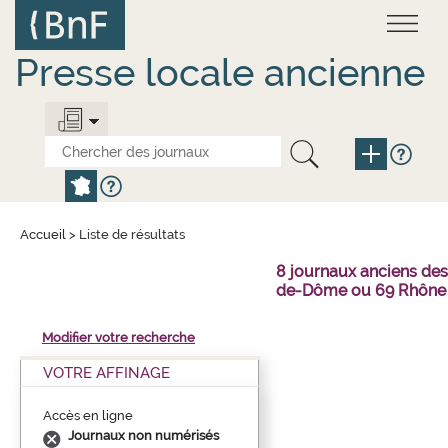
Aller
Panneau de gestion des cookies
au
contenu
principal
Presse locale ancienne
Accueil
>
Liste de résultats
8 journaux anciens des
de-Dôme ou 69 Rhône 
Modifier votre recherche
VOTRE AFFINAGE
Accès en ligne
Journaux non numérisés