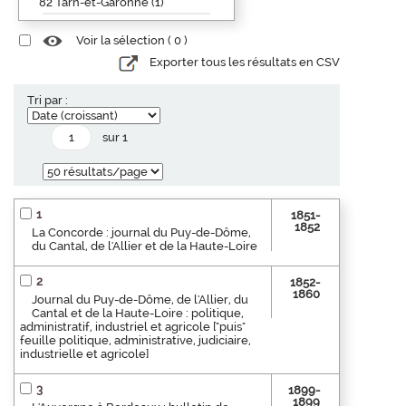
82 Tarn-et-Garonne (1)
Voir la sélection (
0
)
Exporter tous les résultats en CSV
Tri par :
sur 1
1
1851-
1852
La Concorde : journal du Puy-de-Dôme,
du Cantal, de l'Allier et de la Haute-Loire
2
1852-
1860
Journal du Puy-de-Dôme, de l'Allier, du
Cantal et de la Haute-Loire : politique,
administratif, industriel et agricole ["puis"
feuille politique, administrative, judiciaire,
industrielle et agricole]
3
1899-
1899