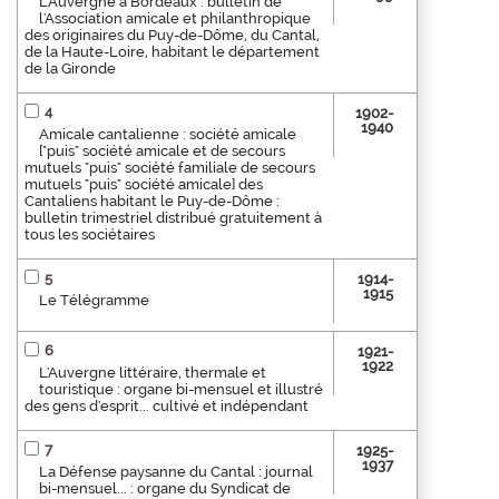
L'Auvergne à Bordeaux : bulletin de
l'Association amicale et philanthropique
des originaires du Puy-de-Dôme, du Cantal,
de la Haute-Loire, habitant le département
de la Gironde
4
1902-
1940
Amicale cantalienne : société amicale
["puis" société amicale et de secours
mutuels "puis" société familiale de secours
mutuels "puis" société amicale] des
Cantaliens habitant le Puy-de-Dôme :
bulletin trimestriel distribué gratuitement à
tous les sociétaires
5
1914-
1915
Le Télégramme
6
1921-
1922
L'Auvergne littéraire, thermale et
touristique : organe bi-mensuel et illustré
des gens d'esprit... cultivé et indépendant
7
1925-
1937
La Défense paysanne du Cantal : journal
bi-mensuel... : organe du Syndicat de