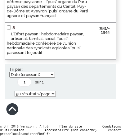
défense paysanne... ["puis" organe du Parti
paysan des départements du Cantal, Puy-
de-Dôme et Aveyron "puis" organe du Parti
agraire et paysan français]
8
1937-
1944
L'Effort paysan : hebdomadaire paysan,
artisanal, familial, social ["puis"
hebdomadaire confédéré de l'Union
nationale des syndicats agricoles "puis"
paraissant le jeudi]
Tri par :
sur 1
© BnF 2016 Version : 7.1.0
Plan du site
Conditions
d’utilisation
Accessibilité (Non conforme)
contact :
presselocaleancienne@bnf.fr