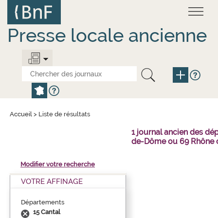
Aller
Panneau de gestion des cookies
au
contenu
principal
Presse locale ancienne
Accueil
>
Liste de résultats
1 journal ancien des dé
de-Dôme ou 69 Rhône o
Modifier votre recherche
VOTRE AFFINAGE
Départements
15 Cantal