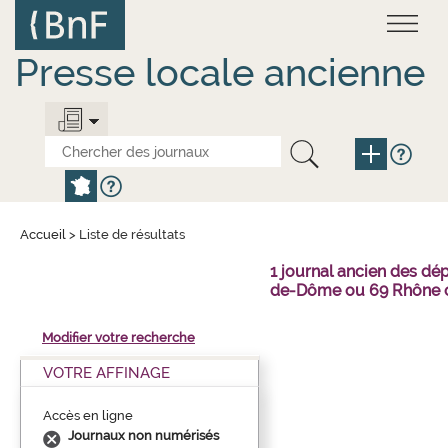
Aller
Panneau de gestion des cookies
au
contenu
principal
Presse locale ancienne
Accueil
>
Liste de résultats
1 journal ancien des dé
de-Dôme ou 69 Rhône o
Modifier votre recherche
VOTRE AFFINAGE
Accès en ligne
Journaux non numérisés